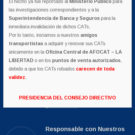
El hecho ya fue reportado al
Ministerio Público
para
las investigaciones correspondientes y a la
Superintendencia de Banca y Seguros
para la
Atención Inmediata
inmediata invalidación de dichos CATs.
En caso de accidentes notificar el
Por lo tanto, instamos a nuestros
amigos
accidente y llegamos a ti.
transportistas
a adquirir y renovar sus CATs
leer mas
únicamente en la
Oficina Central de AFOCAT – LA
LIBERTAD
o en los
puntos de venta autorizados
,
debido a que los CATs robados
carecen de toda
+1 Cada día Somos mas
validez
.
Afíliate con nosotros y forma parte de
nuestra familia Afocat LA LIBERTAD
PRESIDENCIA DEL CONSEJO DIRECTIVO
¿Cómo afiliarme?
Responsable con Nuestros