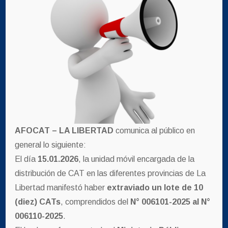
un excelente servicio.
Hechos que marcan la diferencia y nos posicionan como el
número 1
Económico
Afíliate con prima justa.
AFOCAT – LA LIBERTAD
comunica al público en
Leer mas
general lo siguiente:
El día
15.01.2026
, la unidad móvil encargada de la
distribución de CAT en las diferentes provincias de La
Vehículo Asegurado
Libertad manifestó haber
extraviado un lote de 10
(diez) CATs
, comprendidos del
N° 006101-2025 al N°
Afilia tu vehículo y obtén tu tranquilidad.
006110-2025
.
leer mas