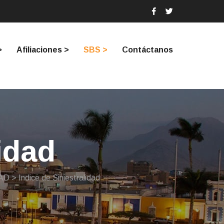
>
Afiliaciones >
SBS >
Contáctanos
idad
AD
> Indice de Siniestralidad