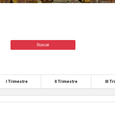
Buscar
I Trimestre
II Trimestre
III T